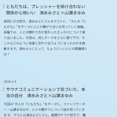
ともだちは、プレッシャーを掛け合わない
関係が心地いい 清水みさと×山瀬まゆみ
前回に引き続き、清水みさとさんをゲストに、“大人の『と
もだち』”をテーマに人との繋がり合いを伺っていく後編。
前編では、人との関わり方が変わったきっかけについて語
り合いました。今回は、同じテーマをさらに掘り下げ、そ
こからどのように他者と交わり合うようになったのかを紐
解きます。清水さんにとって、ちょうどいい人との距離感と
は？
2026.6.3
サウナコミュニケーションで気づいた、本
当の自分 清水みさと×山瀬まゆみ
今回は“大人の『ともだち』”をテーマに、ファシリテータ
ー・山瀬まゆみが、人との繋がりについて話を伺っていき
ます。 ゲストは清水みさとさん。無類のサウナ好きで、趣