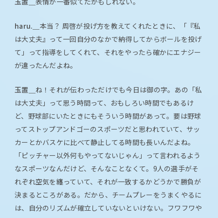
玉置＿
表情が一番似てたかもしれない。
haru.＿
本当？ 周啓が投げ方を教えてくれたときに、「『私
は大丈夫』って一回自分のなかで納得してからボールを投げ
て」って指導をしてくれて、それをやったら確かにエナジー
が違ったんだよね。
玉置＿
ね！それが伝わっただけでも今日は御の字。あの「私
は大丈夫」って思う時間って、おもしろい時間でもあるけ
ど、野球部にいたときにもそういう時間があって。要は野球
ってストップアンドゴーのスポーツだと思われていて、サッ
カーとかバスケに比べて静止してる時間も長いんだよね。
「ピッチャー以外何もやってないじゃん」って言われるよう
なスポーツなんだけど、そんなことなくて。9人の選手がそ
れぞれ空気を纏っていて、それが一致するかどうかで勝負が
決まるところがある。だから、チームプレーをうまくやるに
は、自分のリズムが確立していないといけない。フワフワや