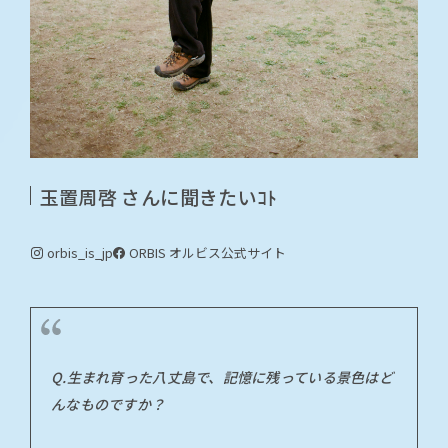
玉置周啓 さんに聞きたいｺﾄ
orbis_is_jp
ORBIS オルビス
公式サイト
Q.生まれ育った八丈島で、記憶に残っている景色はど
んなものですか？