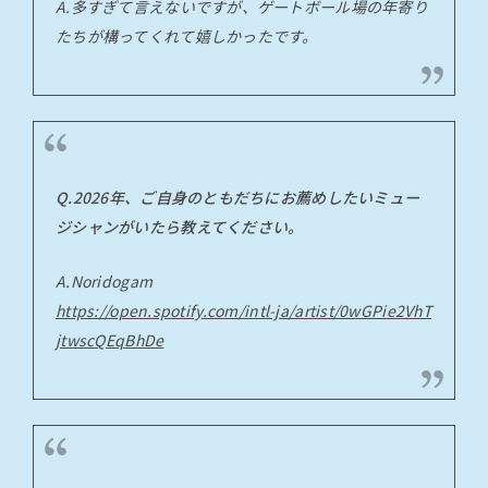
A.多すぎて言えないですが、ゲートボール場の年寄り
たちが構ってくれて嬉しかったです。
Q.2026年、ご自身のともだちにお薦めしたいミュー
ジシャンがいたら教えてください。
A.Noridogam
https://open.spotify.com/intl-ja/artist/0wGPie2VhT
jtwscQEqBhDe