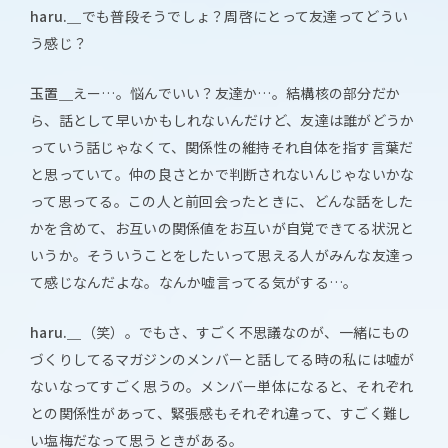
haru.＿
でも普段そうでしょ？周啓にとって友達ってどうい
う感じ？
玉置＿
えー…。悩んでいい？友達か…。結構核の部分だか
ら、話として早いかもしれないんだけど、友達は誰がどうか
っていう話じゃなくて、関係性の維持それ自体を指す言葉だ
と思っていて。仲の良さとかで判断されないんじゃないかな
って思ってる。この人と前回会ったときに、どんな話をした
かを含めて、お互いの関係値をお互いが自覚できてる状況と
いうか。そういうことをしたいって思える人がみんな友達っ
て感じなんだよな。なんか嘘言ってる気がする…。
haru.＿
（笑）。でもさ、すごく不思議なのが、一緒にもの
づくりしてるマガジンのメンバーと話してる時の私には嘘が
ないなってすごく思うの。メンバー単体になると、それぞれ
との関係性があって、緊張感もそれぞれ違って、すごく難し
い塩梅だなって思うときがある。