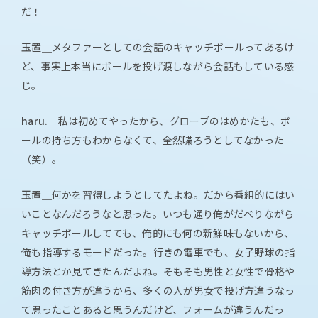
だ！
玉置＿
メタファーとしての会話のキャッチボールってあるけ
ど、事実上本当にボールを投げ渡しながら会話もしている感
じ。
haru.＿
私は初めてやったから、グローブのはめかたも、ボ
ールの持ち方もわからなくて、全然喋ろうとしてなかった
（笑）。
玉置＿
何かを習得しようとしてたよね。だから番組的にはい
いことなんだろうなと思った。いつも通り俺がだべりながら
キャッチボールしてても、俺的にも何の新鮮味もないから、
俺も指導するモードだった。行きの電車でも、女子野球の指
導方法とか見てきたんだよね。そもそも男性と女性で骨格や
筋肉の付き方が違うから、多くの人が男女で投げ方違うなっ
て思ったことあると思うんだけど、フォームが違うんだっ