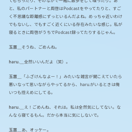
てもらったり、そのなかで一緒に散歩をして喋ったり。あ
と、私のパートナーと周啓はPodcastをやってたりと、すご
く不思議な距離感にずっといるんだよね。めっちゃ近いわけ
でもないし、でもすごく近くにいる存在みたいな感じ。私が
寝るときに周啓がうちでPodcast録ってたりするじゃん。
玉置＿
そうね、ごめんね。
haru.＿
全然いいんだよ（笑）。
玉置＿
「ふざけんなよー！」みたいな雑言が聞こえていたら
悪いなって思いながらやってるから、haru.がいるときは俺
いつも控えめにしてる。
haru.＿
え！ごめんね、それは。私は全然気にしてない。な
んなら寝てるもん。だから本当に気にしないで。
玉置＿
あ、オッケー。