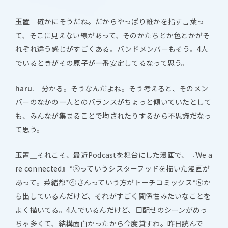
玉置＿
確かにそうだね。だからやっぱり誰かを指す言葉っ
て、そこに見えない線があって、そのかたちとか色とかがそ
れぞれ違う感じがすごくある。バンドメンバーもそう。4人
でいるときがその原子が一番安定してるなって思う。
haru.＿
分かる。そうなんだよね。そう考えると、そのメン
バーのなかの一人とのバランスがちょっと傾いていたとして
も、みんなが集まることで均されたりするから不思議だなっ
て思う。
玉置＿
それこそ、最近Podcastを舞台にした漫画で、『We a
re connected』*③っていうシスターフッドを描いた漫画が
あって。菜緒都*④さんっていう方がトーチコミックス*⑤か
ら出しているんだけど、それがすごく関係性みたいなことを
よく描いてる。4人でいるんだけど、目配せのシーンがめっ
ちゃ多くて、結構面白かったから今度貸すわ。昨日読んで