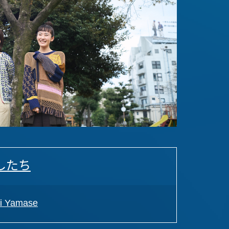
したち
 Yamase