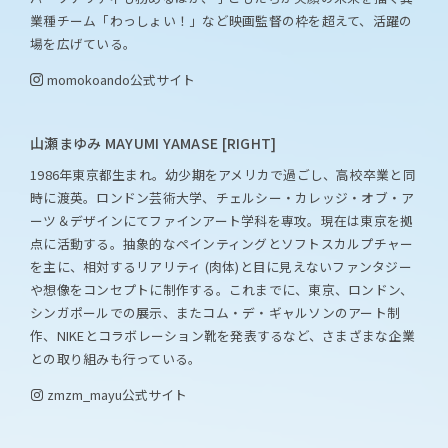
業種チーム「わっしょい！」など映画監督の枠を超えて、活躍の
場を広げている。
momokoando
公式サイト
山瀬まゆみ MAYUMI YAMASE [RIGHT]
1986年東京都生まれ。幼少期をアメリカで過ごし、高校卒業と同
時に渡英。ロンドン芸術大学、チェルシー・カレッジ・オブ・ア
ーツ＆デザインにてファインアート学科を専攻。現在は東京を拠
点に活動する。抽象的なペインティングとソフトスカルプチャー
を主に、相対するリアリティ (肉体)と目に見えないファンタジー
や想像をコンセプトに制作する。これまでに、東京、ロンドン、
シンガポールでの展示、またコム・デ・ギャルソンのアート制
作、NIKEとコラボレーション靴を発表するなど、さまざまな企業
との取り組みも行っている。
zmzm_mayu
公式サイト