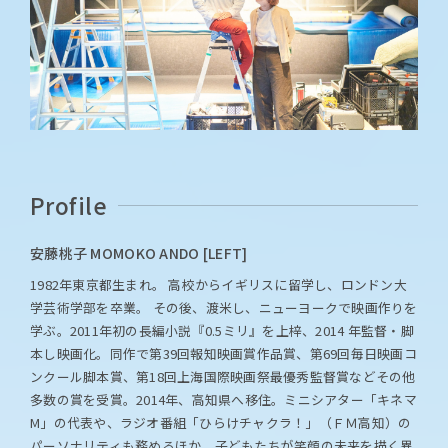
Profile
安藤桃子 MOMOKO ANDO [LEFT]
1982年東京都生まれ。 高校からイギリスに留学し、ロンドン大
学芸術学部を卒業。 その後、渡米し、ニューヨークで映画作りを
学ぶ。2011年初の長編小説『0.5ミリ』を上梓、2014 年監督・脚
本し映画化。同作で第39回報知映画賞作品賞、第69回毎日映画コ
ンクール脚本賞、第18回上海国際映画祭最優秀監督賞などその他
多数の賞を受賞。2014年、高知県へ移住。ミニシアター「キネマ
M」の代表や、ラジオ番組「ひらけチャクラ！」（ＦＭ高知）の
パーソナリティも務めるほか、子どもたちが笑顔の未来を描く異