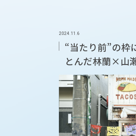
2024.11.6
“当たり前”の
とんだ林蘭×山