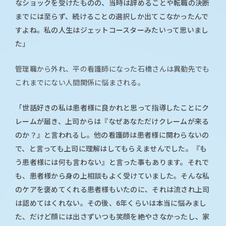
なショックを受けたものの、当時は辞めることや転職の決断
までには至らず、続けることの選択しか出てこなかったんで
すよね。私の人生はジェットコースターみたいって思いまし
た」
管理職から外れ、平の看護師になった石橋さんは異動先でも
これまでにない人間関係に悩まされる。
「世話好きの私は患者様に良かれと思って指導したことにク
レームが届き、上司からは『なぜあなただけクレームが来る
のか？』と言われるし。他の看護師は患者様に関わらないの
で、と言っても上司に理解はしてもらえませんでした。『も
う患者様には何も言わない』と言った事もあります。それで
も、患者様から身の上相談もよく受けていました。そんな私
のケアを褒めてくれる患者様もいたのに、それは流され上司
は認めてはくれない。その後、6年くらいは本当に悩みまし
た、だけど顔には出さずいつも笑顔を絶やさなかったし、家