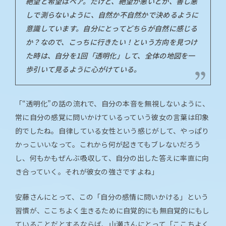
絶望と希望はペア。だけど、絶望が悪いとか、善し悪
しで測らないように、自然か不自然かで決めるように
意識しています。自分にとってどちらが自然に感じる
か？なので、こっちに行きたい！という方向を見つけ
た時は、自分を1回「透明化」して、全体の地図を一
歩引いて見るように心がけている。
「“透明化”の話の流れで、自分の本音を無視しないように、
常に自分の感覚に問いかけているっていう彼女の言葉は印象
的でしたね。自律している女性という感じがして、やっぱり
かっこいいなって。これから何が起きてもブレないだろう
し、何もかもぜんぶ吸収して、自分の出した答えに率直に向
き合っていく。それが彼女の強さですよね」
安藤さんにとって、この「自分の感情に問いかける」という
習慣が、ここちよく生きるために自覚的にも無自覚的にもし
ていることだとするならば、山瀬さんにとって「ここちよく