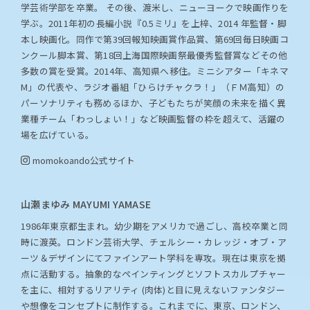
学芸術学部を卒業。 その後、渡米し、ニューヨークで映画作りを
学ぶ。2011年初の長編小説『0.5ミリ』を上梓、2014 年監督・脚
本し映画化。同作で第39回報知映画賞作品賞、第69回毎日映画コ
ンクール脚本賞、第18回上海国際映画祭最優秀監督賞などその他
多数の賞を受賞。2014年、高知県へ移住。ミニシアター「キネマ
M」の代表や、ラジオ番組「ひらけチャクラ！」（ＦＭ高知）の
パーソナリティも務めるほか、子どもたちが笑顔の未来を描く異
業種チーム「わっしょい！」など映画監督の枠を超えて、活躍の
場を広げている。
momokoando
公式サイト
山瀬まゆみ MAYUMI YAMASE
1986年東京都生まれ。幼少期をアメリカで過ごし、高校卒業と同
時に渡英。ロンドン芸術大学、チェルシー・カレッジ・オブ・ア
ーツ＆デザインにてファインアート学科を専攻。現在は東京を拠
点に活動する。抽象的なペインティングとソフトスカルプチャー
を主に、相対するリアリティ (肉体)と目に見えないファンタジー
や想像をコンセプトに制作する。これまでに、東京、ロンドン、