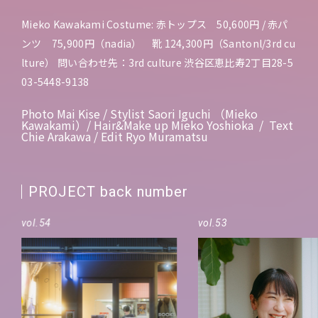
Mieko Kawakami Costume: 赤トップス 50,600円 / 赤パ
ンツ 75,900円（nadia） 靴 124,300円（Santonl/3rd cu
lture） 問い合わせ先：3rd culture 渋谷区恵比寿2丁目28-5
03-5448-9138
Photo Mai Kise / Stylist Saori Iguchi （Mieko
Kawakami）/ Hair&Make up Mieko Yoshioka / Text
Chie Arakawa / Edit Ryo Muramatsu
PROJECT back number
vol.54
vol.53