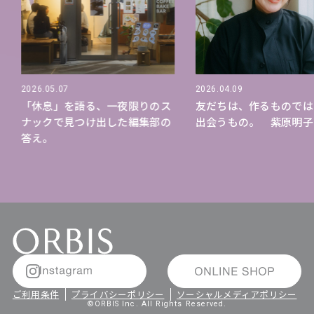
2026.05.07
2026.04.09
「休息」を語る、一夜限りのス
友だちは、作るものでは
ナックで見つけ出した編集部の
出会うもの。 紫原明子
答え。
ご利用条件
プライバシーポリシー
ソーシャルメディアポリシー
©ORBIS Inc. All Rights Reserved.