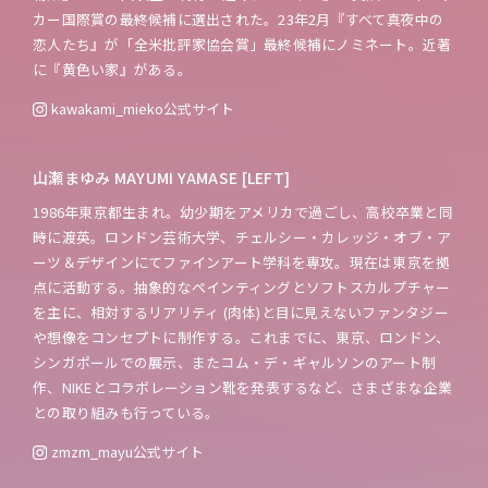
カー国際賞の最終候補に選出された。23年2月『すべて真夜中の
恋人たち』が「全米批評家協会賞」最終候補にノミネート。近著
に『黄色い家』がある。
kawakami_mieko
公式サイト
山瀬まゆみ MAYUMI YAMASE [LEFT]
1986年東京都生まれ。幼少期をアメリカで過ごし、高校卒業と同
時に渡英。ロンドン芸術大学、チェルシー・カレッジ・オブ・ア
ーツ＆デザインにてファインアート学科を専攻。現在は東京を拠
点に活動する。抽象的なペインティングとソフトスカルプチャー
を主に、相対するリアリティ (肉体)と目に見えないファンタジー
や想像をコンセプトに制作する。これまでに、東京、ロンドン、
シンガポールでの展示、またコム・デ・ギャルソンのアート制
作、NIKEとコラボレーション靴を発表するなど、さまざまな企業
との取り組みも行っている。
zmzm_mayu
公式サイト