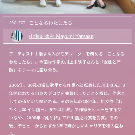
ことなるわたしたち
PROJECT
山瀬まゆみ Mayumi Yamase
アーティスト山瀬まゆみがモデレーターを務める「ことなる
わたしたち」。今回は作家の川上未映子さんと「女性と年
齢」をテーマに語り合う。
2006年、30歳の頃に歌手から作家へと転身した川上さん。3
年間にわたる自身のブログを書籍化したことを機に、作家と
しての道が切り開かれる。その翌年の2007年、処女作『わ
たくし率 イン歯－、または世界』で作家デビューをするや
いなや、2008年『乳と卵』で芥川龍之介賞を受賞。その
後、デビューからわずか3年で輝かしいキャリアを積み重ね
る。