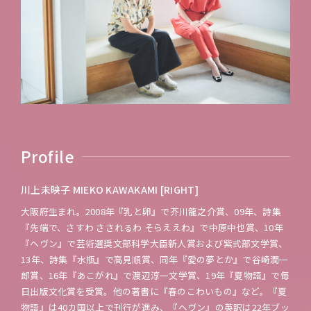
Profile
川上未映子 MIEKO KAWAKAMI [RIGHT]
大阪府生まれ。2008年『乳と卵』で芥川龍之介賞、09年、詩集
『先端で、さすわ さされるわ そらええわ』で中原中也賞、10年
『ヘヴン』で芸術選奨文部科学大臣新人賞および紫式部文学賞、
13年、詩集『水瓶』で高見順賞、同年『愛の夢とか』で谷崎潤一
郎賞、16年『あこがれ』で渡辺淳一文学賞、19年『夏物語』で毎
日出版文化賞を受賞。他の著書に『春のこわいもの』など。『夏
物語』は40カ国以上で刊行が進み、『ヘヴン』の英訳は22年ブッ