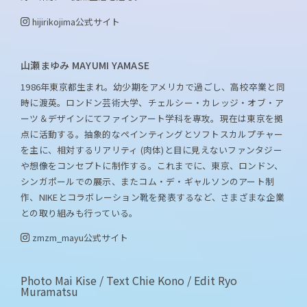
hijirikojima
公式サイト
山瀬まゆみ MAYUMI YAMASE
1986年東京都生まれ。幼少期をアメリカで過ごし、高校卒業と同
時に渡英。ロンドン芸術大学、チェルシー・カレッジ・オブ・ア
ーツ＆デザインにてファインアート学科を専攻。現在は東京を拠
点に活動する。抽象的なペインティングとソフトスカルプチャー
を主に、相対するリアリティ (肉体)と目に見えないファンタジー
や想像をコンセプトに制作する。これまでに、東京、ロンドン、
シンガポールでの展示、またコム・デ・ギャルソンのアート制
作、NIKEとコラボレーション靴を発表するなど、さまざまな企業
との取り組みも行っている。
zmzm_mayu
公式サイト
Photo Mai Kise / Text Chie Kono / Edit Ryo
Muramatsu