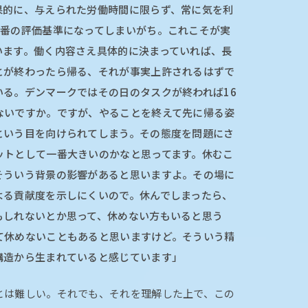
果的に、与えられた労働時間に限らず、常に気を利
1番の評価基準になってしまいがち。これこそが実
います。働く内容さえ具体的に決まっていれば、長
とが終わったら帰る、それが事実上許されるはずで
いる。デンマークではその日のタスクが終われば16
ないですか。ですが、やることを終えて先に帰る姿
という目を向けられてしまう。その態度を問題にさ
ットとして一番大きいのかなと思ってます。休むこ
そういう背景の影響があると思いますよ。その場に
よる貢献度を示しにくいので。休んでしまったら、
もしれないとか思って、休めない方もいると思う
て休めないこともあると思いますけど。そういう精
構造から生まれていると感じています」
とは難しい。それでも、それを理解した上で、この