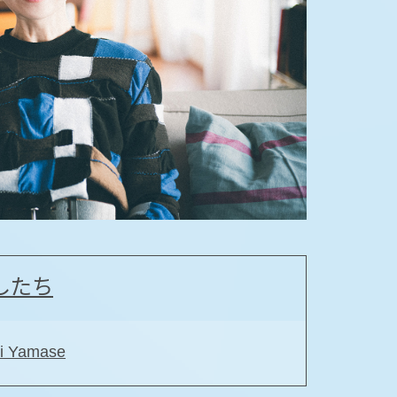
したち
 Yamase