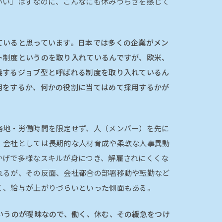
いい」はずなのに、こんなにも休みづらさを感じて
ていると思っています。日本では多くの企業がメン
ト制度というのを取り入れているんですが、欧米、
義するジョブ型と呼ばれる制度を取り入れているん
用をするか、何かの役割に当てはめて採用するかが
務地・労働時間を限定せず、人（メンバー）を先に
、会社としては長期的な人材育成や柔軟な人事異動
かげで多様なスキルが身につき、解雇されにくくな
れるが、その反面、会社都合の部署移動や転勤など
く、給与が上がりづらいといった側面もある。
いうのが曖昧なので、働く、休む、その緩急をつけ