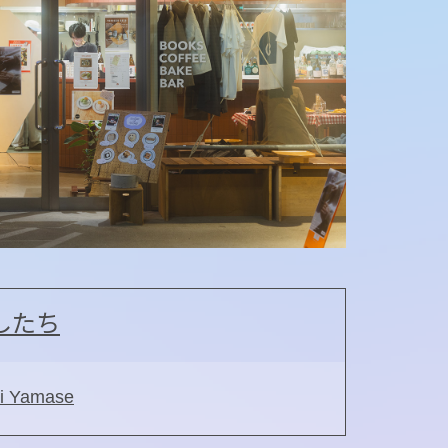
したち
 Yamase