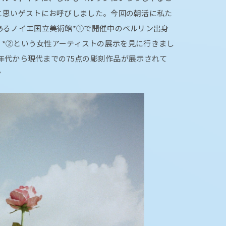
と思いゲストにお呼びしました。今回の朝活に私た
あるノイエ国立美術館*①で開催中のベルリン出身
ケン）*②という女性アーティストの展示を見に行きまし
0年代から現代までの75点の彫刻作品が展示されて
？