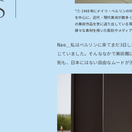
*① 1968年にドイツ・ベルリン
を中心に、近代・現代美術が数多く
の美術作品を世に送り出している
様々な素材を用いた彫刻やメディ
Nao＿
私はベルリンに来てまだ3日
じていました。そんななかで美術館
街も、日本にはない自由なムードが