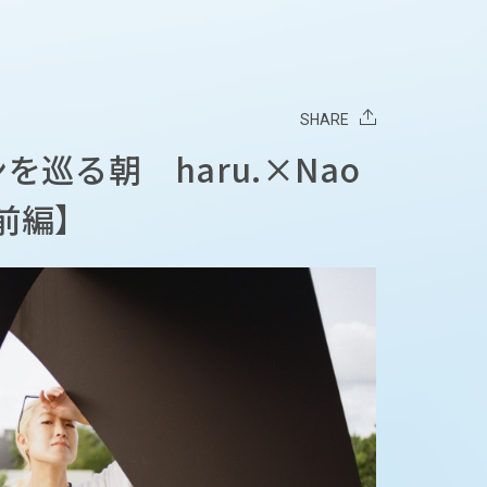
SHARE
巡る朝 haru.×Nao
【前編】