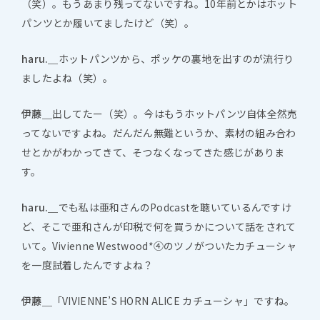
（笑）。もうあまり残ってないですね。10年前とかはホット
パンツとか履いてましたけど（笑）。
haru.＿
ホットパンツから、ポッケの裏地を出すのが流行り
ましたよね（笑）。
伊藤＿
出してたー（笑）。今はもうホットパンツ自体全然売
ってないですよね。だんだん無難というか、素材の組み合わ
せとかがわかってきて、そつなくなってきた感じがありま
す。
haru.＿
でも私は亜和さんのPodcastを聴いているんですけ
ど、そこで亜和さんが印税で何を買うかについて話をされて
いて。Vivienne Westwood*④のツノがついたカチューシャ
を一度試着したんですよね？
伊藤＿
「VIVIENNE’S HORN ALICE カチューシャ」ですね。