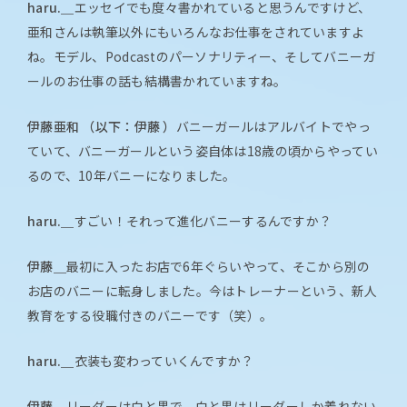
haru.＿
エッセイでも度々書かれていると思うんですけど、
亜和さんは執筆以外にもいろんなお仕事をされていますよ
ね。モデル、Podcastのパーソナリティー、そしてバニーガ
ールのお仕事の話も結構書かれていますね。
伊藤亜和 （以下：伊藤 ）
バニーガールはアルバイトでやっ
ていて、バニーガールという姿自体は18歳の頃からやってい
るので、10年バニーになりました。
haru.＿
すごい！それって進化バニーするんですか？
伊藤＿
最初に入ったお店で6年ぐらいやって、そこから別の
お店のバニーに転身しました。今はトレーナーという、新人
教育をする役職付きのバニーです（笑）。
haru.＿
衣装も変わっていくんですか？
伊藤＿
リーダーは白と黒で、白と黒はリーダーしか着れない