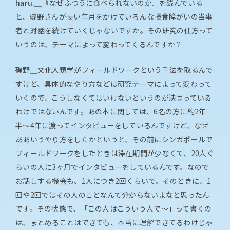
haru.＿
『なぜふつうに食べられないのか』を読んでいる
と、磯野さんが長い年月をかけていろんな摂食障がいの当事
者と対話を続けていくじゃないですか。その研究の仕方って
いうのは、テーマによって変わってくるんですか？
磯野＿
文化人類学がフィールドワークという手法を取るんで
すけど、具体的なやり方などは研究テーマによって変わって
いくので、こうしなくてはいけないというのが決まっている
わけではないんです。あの本に関しては、6名の方に約2年
半〜4年に渡ってインタビューをしているんですけど、なぜ
ああいうやり方をしたかというと、その前にシンガポールで
フィールドワークをしたときは滞在期間が少なくて、20人ぐ
らいの人に3ヶ月でインタビューをしているんです。なので
お話しする機会も、1人につき2回くらいで。そのときに、1
回や2回ではその人のことなんて分からないよなと思ったん
です。その状態で、「この人はこういう人で〜」って書くの
は、まとめることはできても、本当に理解できてるわけじゃ