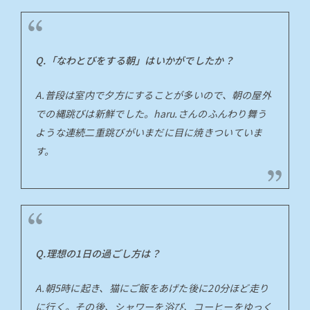
Q.「なわとびをする朝」はいかがでしたか？
A.普段は室内で夕方にすることが多いので、朝の屋外
での縄跳びは新鮮でした。haru.さんのふんわり舞う
ような連続二重跳びがいまだに目に焼きついていま
す。
Q.理想の1日の過ごし方は？
A.朝5時に起き、猫にご飯をあげた後に20分ほど走り
に行く。その後、シャワーを浴び、コーヒーをゆっく