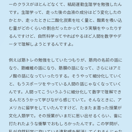
ーのクラスがほとんどなくて、結局運動生理学を勉強したん
です。生理学って、走った後の血液の成分はどう変化したの
かとか、走ったときに二酸化炭素を吐く量と、酸素を吸い込
む量がどのくらいの割合だったかっていう実験をやったりす
るんですけど、自然科学ってやればやるほど人間を数字やデ
ータで理解しようとするんですよ。
例えば筋トレの勉強をしていたつもりが、筋肉の名前の話に
なり、筋繊維の話になり、筋膜の話になって、さらにはアミ
ノ酸の話になっていったりする。そうやって細分化していく
と、もうスポーツをやっている人間の話じゃなくなっていく
んです。人間ってこういうふうに細分化して数字で理解でき
るんだろうかって学びながら感じていて。そんなときに、ア
メリカに留学をしていたんですけど、たまたま潜った授業が
文化人類学で。その授業がいまだに思い出せるくらい、雷に
打たれたような衝撃でおもしろかったんです。この学問が、
私が自然科学に抱いている違和感を解消してくれるんじゃな