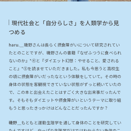
現代社会と「自分らしさ」を人類学から見
つめる
haru.＿
磯野さんは長らく摂食障がいについて研究されてい
たとのことですが、磯野さんの書籍『なぜふつうに食べられ
ないのか』*④と『ダイエット幻想：やせること、愛される
こと』*⑤を読ませていただきました。私も今思うと高校生
の頃に摂食障がいだったなという体験をしていて。その時の
身体の状態を客観視できていない状態がずっと続いていたの
で、この本と出会えたことはすごく大きな出来事だったんで
す。そもそもダイエットや摂食障がいというテーマに取り組
もうと思ったきっかけはどんなことだったんですか？
磯野＿
もともと運動生理学を通して身体のことを研究してい
たんですけど、やっぱり生理学だけではわからない身体のこ