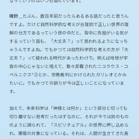
なっていうのはいつも悩んでいます。
磯野＿
たぶん、数百年前だったらあるある話だったと思うん
ですよ。だけど自然科学的な考えが合理的で正しい世界の理
解の仕方であるっていう世の中だと、背中に先祖がいる気が
するっていう話も、「大丈夫？」って思われるようになっち
ゃうんですよね。でもかつては自然科学的な考えの方が「大
丈夫？」って疑われる時代があったわけで。例えば地球が宇
宙の中心じゃないと唱えて、散々非難されたニコラウス・コ
ペルニクス*③とか、宗教裁判にかけられたガリレオとかみ
たいに。でもかつての誤りが今は正しいことになっていま
す。
加えて、本来科学は「神様とは何か」という部分と切っても
切り離せない思考だったはずなのに、それが今では別のもの
のように語られて、「スピリチュアル」の世界に押し込めら
れ、揶揄の対象になっている。それは、人間が生きてきた長