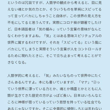
というのは冗談ですが、人類学の観点から考えると、目に見
えない魂とか気の力とか、そういうものを単純にスピってる
って言ってバカにしちゃうこと自体が、この世界の見え方を
不毛にしてると思うんです。実際にコロナ禍が顕著でしたけ
ど、日本語話者は「気の緩み」っていう言葉の意味がなんと
なくわかりますよね。「気」とはある意味スピリチュアルの
世界に属するわけですが、それを「スピってる」という風に
バカにしてしまうと実際そういう言葉が人をコントロールす
るために現れたときに、そこで立ち止まって考えることがで
きなくなる。
人類学的に考えると、「気」みたいなものって世界中にたく
さんあるんですよ。本にも書いていますが、「マナ」*②っ
ていう世界に漂っている力とか、魂とか精霊とかとともに人
類が生きてきた歴史の方がよっぽど長い。日本はいろんなと
ころに神様が宿っているっていう思想を持っている社会でも
あるじゃないですか。そこに全面的に傾倒しろとは言わない