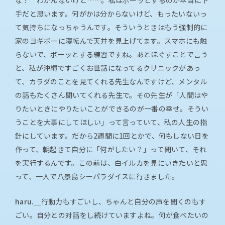
手だと思います。何がかは分からないけど、もったいないっ
て気持ちになっちゃうんです。そういうときはもう強制的に
家のヨギボーに寝転んで天井を見上げてます。スマホにも触
らないで、ボーッとする練習ですね。あとほぐすことで言う
と、私が沖縄ですごくお世話になってるクリニックがあっ
て、カラダのことを見てくれる先生なんですけど、メンタル
の話もたくさん聞いてくれる先生で。その先生が「人間はや
りたいときにやりたいことができるのが一番の幸せ。そうい
うことを大事にしてほしい」って言っていて、私の人生の指
針にしています。だから2週間に1回とかで、何もしない日を
作って、朝起きて自分に「何がしたい？」って聞いて、それ
を実行するんです。この前は、白イルカを見にいきたいと思
って、一人で八景島シーパラダイスに行きました。
haru.＿
行動力もすごいし、ちゃんと自分の声を聞くのもす
ごい。自分との対話をし続けていますよね。何が食べたいの