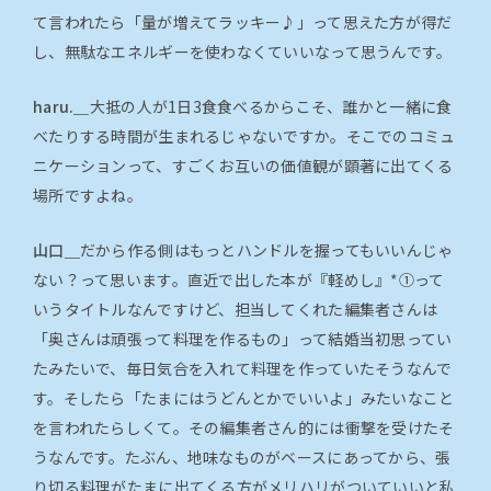
て言われたら「量が増えてラッキー♪」って思えた方が得だ
し、無駄なエネルギーを使わなくていいなって思うんです。
haru.＿
大抵の人が1日3食食べるからこそ、誰かと一緒に食
べたりする時間が生まれるじゃないですか。そこでのコミュ
ニケーションって、すごくお互いの価値観が顕著に出てくる
場所ですよね。
山口＿
だから作る側はもっとハンドルを握ってもいいんじゃ
ない？って思います。直近で出した本が『軽めし』*①って
いうタイトルなんですけど、担当してくれた編集者さんは
「奥さんは頑張って料理を作るもの」って結婚当初思ってい
たみたいで、毎日気合を入れて料理を作っていたそうなんで
す。そしたら「たまにはうどんとかでいいよ」みたいなこと
を言われたらしくて。その編集者さん的には衝撃を受けたそ
うなんです。たぶん、地味なものがベースにあってから、張
り切る料理がたまに出てくる方がメリハリがついていいと私