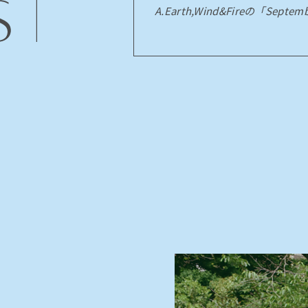
A.Earth,Wind&Fireの「Sept