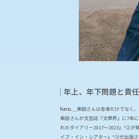
年上、年下問題と責
haru.＿
柴田さんは音楽だけでなく、
柴田さんが文芸誌『文學界』に7年
れのダイアリー2017〜2023』*②
イブ・イン・シアター』*③が出版