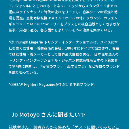
て、ジャンルにとらわれることなく、エッジからスタンダードまでの
幅広いラインナップで時代の流れをリードし、音楽シーンの燃焼と循
環を促進。恵比寿移転後はメイン・ホールの他にラウンジ、カフェ＆
ギャラリーといった3つのエリアをプラスした複合施設としてさまざな
催事／用途に適応。各方面からよりいっそうの注目を集めている。
*②Triumph Lingerie トリンプ・インターナショナルは、スイスに本
社を置く女性用下着製造販売会社。1886年にドイツで設立され、現在
では女性用下着メーカーとして世界最大規模を誇る。 日本現地法人の
トリンプ・インターナショナル・ジャパン株式会社も日本の下着業界
で第4位に位置し、「天使のブラ」「恋するブラ」など複数のブランド
を取り扱っている。
*③HEAP High(er) Magazineが手がける下着ブランド。
Jo Motoyo さんに聞きたいｺﾄ
視聴者さん、読者さんから集めた「ゲストに聞いてみたいこ