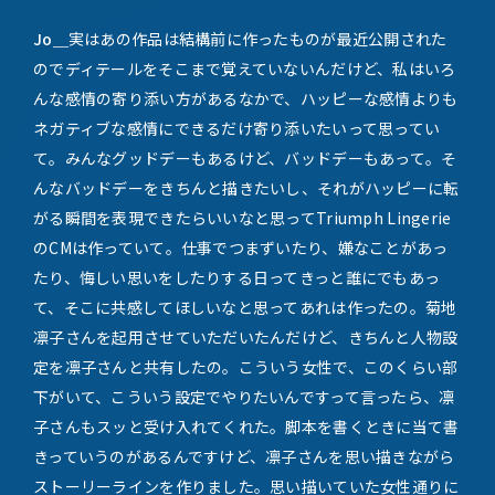
Jo＿
実はあの作品は結構前に作ったものが最近公開された
のでディテールをそこまで覚えていないんだけど、私はいろ
んな感情の寄り添い方があるなかで、ハッピーな感情よりも
ネガティブな感情にできるだけ寄り添いたいって思ってい
て。みんなグッドデーもあるけど、バッドデーもあって。そ
んなバッドデーをきちんと描きたいし、それがハッピーに転
がる瞬間を表現できたらいいなと思ってTriumph Lingerie
のCMは作っていて。仕事でつまずいたり、嫌なことがあっ
たり、悔しい思いをしたりする日ってきっと誰にでもあっ
て、そこに共感してほしいなと思ってあれは作ったの。菊地
凛子さんを起用させていただいたんだけど、きちんと人物設
定を凛子さんと共有したの。こういう女性で、このくらい部
下がいて、こういう設定でやりたいんですって言ったら、凛
子さんもスッと受け入れてくれた。脚本を書くときに当て書
きっていうのがあるんですけど、凛子さんを思い描きながら
ストーリーラインを作りました。思い描いていた女性通りに