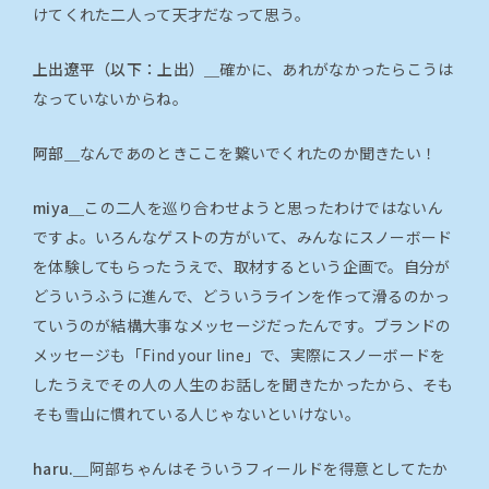
けてくれた二人って天才だなって思う。
上出遼平（以下：上出）＿
確かに、あれがなかったらこうは
なっていないからね。
阿部＿
なんであのときここを繋いでくれたのか聞きたい！
miya＿
この二人を巡り合わせようと思ったわけではないん
ですよ。いろんなゲストの方がいて、みんなにスノーボード
を体験してもらったうえで、取材するという企画で。自分が
どういうふうに進んで、どういうラインを作って滑るのかっ
ていうのが結構大事なメッセージだったんです。ブランドの
メッセージも「Find your line」で、実際にスノーボードを
したうえでその人の人生のお話しを聞きたかったから、そも
そも雪山に慣れている人じゃないといけない。
haru.＿
阿部ちゃんはそういうフィールドを得意としてたか