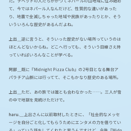
た。チベットの人たちがかつてネパールの山地域に住み始め
て、今ではネパール人なんだけど、性質的な違いがあった
り、地震で全滅しちゃった地域や民族があったりとか、そう
いういろんな歴史があるんだよね。
上出＿
逆に言うと、そういった歴史がない場所っていうのは
ほとんどないからね。どこへ行っても、そういう目線さえ持
っていればいろんなことが学べる。
阿部＿
既に『Midnight Pizza Club』の2号目となる舞台ア
パラチア山脈には行ってて、そこもかなり歴史のある場所。
上出＿
ただ、あの旅では誰とも会わなかった……。三人が雪
の中で地獄を見続けただけで。
haru.＿
上出さんに以前取材したときに、「社会的なメッセ
ージを自分ごと化してもらうためにエンタメの力を借りてい
る」っていう話をしてくれたと思うんですけど、今後『Midn