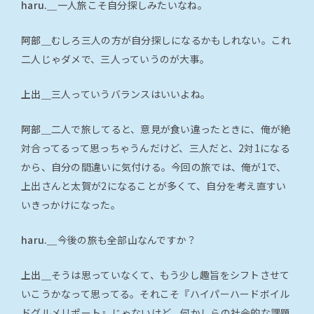
haru.＿
一人旅こそ自分探しみたいなね。
阿部＿
むしろ三人の方が自分探しになるかもしれない。これ
二人じゃダメで、三人っていうのが大事。
上出＿
三人っていうバランスはいいよね。
阿部＿
二人で旅してると、意見が食い違ったときに、俺が絶
対合ってるって思っちゃうんだけど、三人だと、2対1になる
から、自分の間違いに気付ける。今回の旅では、俺が1で、
上出さんと太賀が2になることが多くて、自分を考え直すい
いきっかけになった。
haru.＿
今後の旅も全部山なんですか？
上出＿
そうは思っていなくて、もう少し趣旨をシフトさせて
いこうかなって思ってる。それこそ『ハイパーハードボイル
ドグルメリポート』じゃないけど、何かしらの社会的な課題