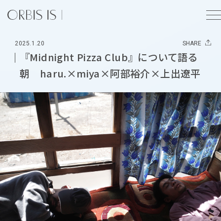
2025.1.20
SHARE
『Midnight Pizza Club』について語る
朝 haru.×miya×阿部裕介×上出遼平