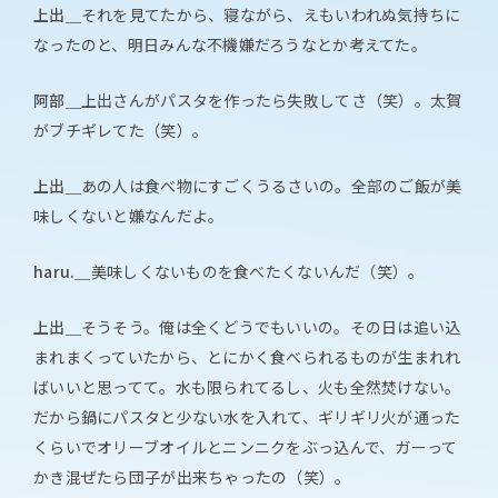
上出＿
それを見てたから、寝ながら、えもいわれぬ気持ちに
なったのと、明日みんな不機嫌だろうなとか考えてた。
阿部＿
上出さんがパスタを作ったら失敗してさ（笑）。太賀
がブチギレてた（笑）。
上出＿
あの人は食べ物にすごくうるさいの。全部のご飯が美
味しくないと嫌なんだよ。
haru.＿
美味しくないものを食べたくないんだ（笑）。
上出＿
そうそう。俺は全くどうでもいいの。その日は追い込
まれまくっていたから、とにかく食べられるものが生まれれ
ばいいと思ってて。水も限られてるし、火も全然焚けない。
だから鍋にパスタと少ない水を入れて、ギリギリ火が通った
くらいでオリーブオイルとニンニクをぶっ込んで、ガーって
かき混ぜたら団子が出来ちゃったの（笑）。