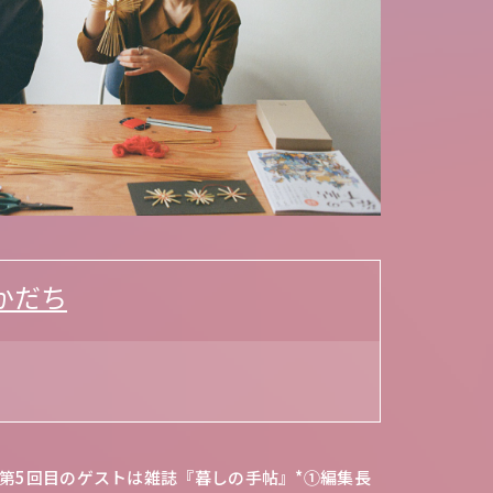
かだち
第5回目のゲストは雑誌『暮しの手帖』*①編集長