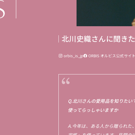
北川史織さんに聞きた
orbis_is_jp
ORBIS オルビス
公式サイ
Q.北川さんの愛用品を知りたい
使ってらっしゃいますか
A.今年は、ある人から贈られた
定帳」を使っています。月間の