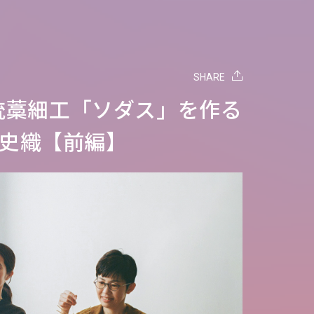
SHARE
統藁細工「ソダス」を作る
川史織【前編】