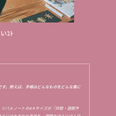
いｺﾄ
ト
です。例えば、手帳はどんなものをどんな風に
、ツバメノートのA４サイズの「月間・週間予
ほうには大まかな予定を、週間のほうには１日