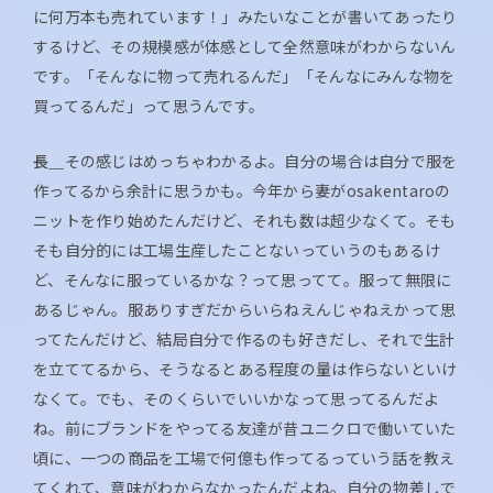
に何万本も売れています！」みたいなことが書いてあったり
するけど、その規模感が体感として全然意味がわからないん
です。「そんなに物って売れるんだ」「そんなにみんな物を
買ってるんだ」って思うんです。
長＿
その感じはめっちゃわかるよ。自分の場合は自分で服を
作ってるから余計に思うかも。今年から妻がosakentaroの
ニットを作り始めたんだけど、それも数は超少なくて。そも
そも自分的には工場生産したことないっていうのもあるけ
ど、そんなに服っているかな？って思ってて。服って無限に
あるじゃん。服ありすぎだからいらねえんじゃねえかって思
ってたんだけど、結局自分で作るのも好きだし、それで生計
を立ててるから、そうなるとある程度の量は作らないといけ
なくて。でも、そのくらいでいいかなって思ってるんだよ
ね。前にブランドをやってる友達が昔ユニクロで働いていた
頃に、一つの商品を工場で何億も作ってるっていう話を教え
てくれて、意味がわからなかったんだよね。自分の物差しで