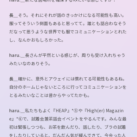
長＿
そう。それにそれが話のきっかけになる可能性も高い。
服ってそういう側面もあると思ってて。誰とも話合わなそう
だなって思うような世界でも服でコミュニケーションとれた
し、なんかおもしろかった。
haru.＿
長さんが平然といる感じが、周りも受け入れちゃう
みたいなのありそう。
長＿
確かに、意外とアウェイには慣れてる可能性もあるね。
自分のホームじゃないところに行ってコミュニケーションを
とるみたいなことは昔からやってたかも。
haru.＿
私たちもよく『HEAP』*⑤や『High(er) Magazin
e』*⑥で、試着会兼茶話会イベントをやるんです。みんな最
初は緊張しつつも、お茶を飲んだり、話したり、ブラの試着
をしたりしていると、だんだん気が緩んできて、今会った人