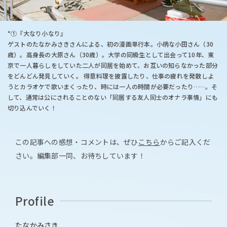
*①『大なり小なり』
ゲストのたなかみさきさんによる、初の漫画単行本。小柄な小田さん（30
歳）。高身長の大原さん（30歳）。大学の同級生として出会って10年、東
京で一人暮らしをしていた二人が同居を始めて、お互いの知らなかった部分
をどんどん発見していく。 得意料理を披露したり、仕事の疲れを発散しよ
うとカラオケで歌いまくったり、時には一人の時間が必要だったり……。そ
して、通常は公にされることのない「同居する友人同士のオナラ事情」にも
切り込んでいく！
この記事への感想・コメントは、ぜひ
こちら
からご記入くだ
さい。編集部一同、お待ちしています！
Profile
たなかみさき