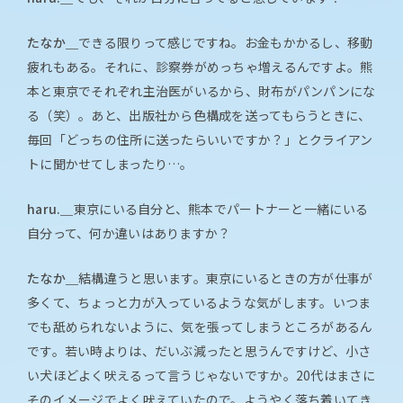
たなか＿
できる限りって感じですね。お金もかかるし、移動
疲れもある。それに、診察券がめっちゃ増えるんですよ。熊
本と東京でそれぞれ主治医がいるから、財布がパンパンにな
る（笑）。あと、出版社から色構成を送ってもらうときに、
毎回「どっちの住所に送ったらいいですか？」とクライアン
トに聞かせてしまったり…。
haru.＿
東京にいる自分と、熊本でパートナーと一緒にいる
自分って、何か違いはありますか？
たなか＿
結構違うと思います。東京にいるときの方が仕事が
多くて、ちょっと力が入っているような気がします。いつま
でも舐められないように、気を張ってしまうところがあるん
です。若い時よりは、だいぶ減ったと思うんですけど、小さ
い犬ほどよく吠えるって言うじゃないですか。20代はまさに
そのイメージでよく吠えていたので。ようやく落ち着いてき