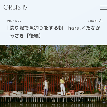
2025.5.27
SHARE
釣り堀で魚釣りをする朝 haru.×たなか
みさき【後編】