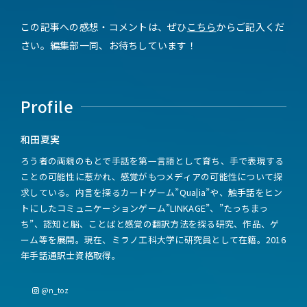
この記事への感想・コメントは、ぜひ
こちら
からご記入くだ
さい。編集部一同、お待ちしています！
Profile
和田夏実
ろう者の両親のもとで手話を第一言語として育ち、手で表現する
ことの可能性に惹かれ、感覚がもつメディアの可能性について探
求している。内言を探るカードゲーム”Qua|ia”や、触手話をヒン
トにしたコミュニケーションゲーム”LINKAGE”、”たっちまっ
ち”、認知と脳、ことばと感覚の翻訳方法を探る研究、作品、ゲ
ーム等を展開。現在、ミラノ工科大学に研究員として在籍。2016
年手話通訳士資格取得。
@n_toz