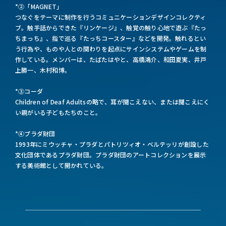
*②「MAGNET」
つなぐをテーマに制作を行うコミュニケーションデザインコレクティ
ブ。触手話からできた『リンケージ』、触覚の触り心地で遊ぶ『たっ
ちまっち』、指で巡る『たっちコースター』などを開発。触れるとい
う行為や、ものや人との関わりを起点にサインシステムやゲームを制
作している。メンバーは、たばたはやと、高橋鴻介、和田夏実、井戸
上勝一、木村和博。
*③コーダ
Children of Deaf Adultsの略で、耳が聞こえない、または聞こえにく
い親がいる子どもたちのこと。
*④プラダ財団
1993年にミウッチャ・プラダとパトリツィオ・ベルテッリが創設した
文化団体であるプラダ財団。プラダ財団のアートコレクションを展示
する美術館として開かれている。