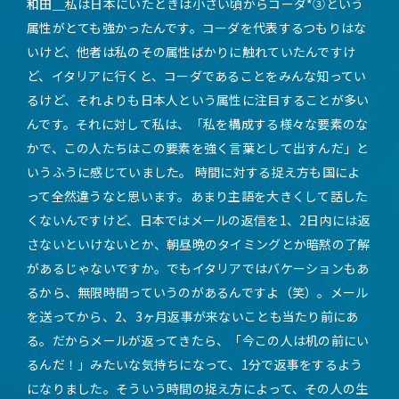
和田＿
私は日本にいたときは小さい頃からコーダ*③という
属性がとても強かったんです。コーダを代表するつもりはな
いけど、他者は私のその属性ばかりに触れていたんですけ
ど、イタリアに行くと、コーダであることをみんな知ってい
るけど、それよりも日本人という属性に注目することが多い
んです。それに対して私は、「私を構成する様々な要素のな
かで、この人たちはこの要素を強く言葉として出すんだ」と
いうふうに感じていました。 時間に対する捉え方も国によ
って全然違うなと思います。あまり主語を大きくして話した
くないんですけど、日本ではメールの返信を1、2日内には返
さないといけないとか、朝昼晩のタイミングとか暗黙の了解
があるじゃないですか。でもイタリアではバケーションもあ
るから、無限時間っていうのがあるんですよ（笑）。メール
を送ってから、2、3ヶ月返事が来ないことも当たり前にあ
る。だからメールが返ってきたら、「今この人は机の前にい
るんだ！」みたいな気持ちになって、1分で返事をするよう
になりました。そういう時間の捉え方によって、その人の生