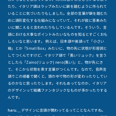
たり、イタリア語はラップみたいに韻を踏むように作られて
いることに気づいたりもしました。全部の言葉が韻を踏むた
めに語形変化する仕組みになっていて、それが故に音楽みた
いに聞こえると言われたりもしているんです。そういう、言
語における大事なポイントみたいなものを知るとすごくおも
しろいなと思います。 例えば、日本語や英語って「小さい
箱」とか「Small Box」みたいに、物の先に状態が形容詞と
してつくんですけど、イタリア語で「黒いリュック」を言う
としたら「Zaino(リュック) nero(黒い)」と、物が先にき
て、そこから状態を表す言葉がつくんです。なので、音声言
語でこの順番で聞くと、頭の中で物の形が変わったりしてい
るのかなと思ったりします。それもあってなのか、イタリア
のデザインって結構ファンタジックなものが多かったりする
んです。
haru.＿
デザインに言語が関わってるってことなんですね。