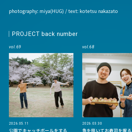
photography: miya(HUG) / text: kotetsu nakazato
PROJECT back number
vol.69
vol.68
2026.05.11
2026.03.30
公園でキャッチボールをする
魚を捌いてお寿司を握る