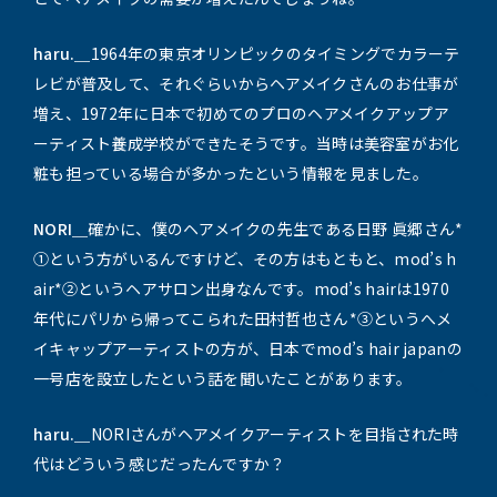
haru.＿
1964年の東京オリンピックのタイミングでカラーテ
レビが普及して、それぐらいからヘアメイクさんのお仕事が
増え、1972年に日本で初めてのプロのヘアメイクアップア
ーティスト養成学校ができたそうです。当時は美容室がお化
粧も担っている場合が多かったという情報を見ました。
NORI＿
確かに、僕のヘアメイクの先生である日野 眞郷さん*
①という方がいるんですけど、その方はもともと、mod’s h
air*②というヘアサロン出身なんです。mod’s hairは1970
年代にパリから帰ってこられた田村哲也さん*③というへメ
イキャップアーティストの方が、日本でmod’s hair japanの
一号店を設立したという話を聞いたことがあります。
haru.＿
NORIさんがヘアメイクアーティストを目指された時
代はどういう感じだったんですか？