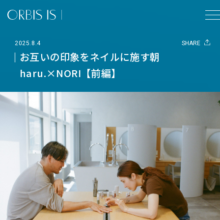
2025.8.4
SHARE
お互いの印象をネイルに施す朝
haru.×NORI【前編】