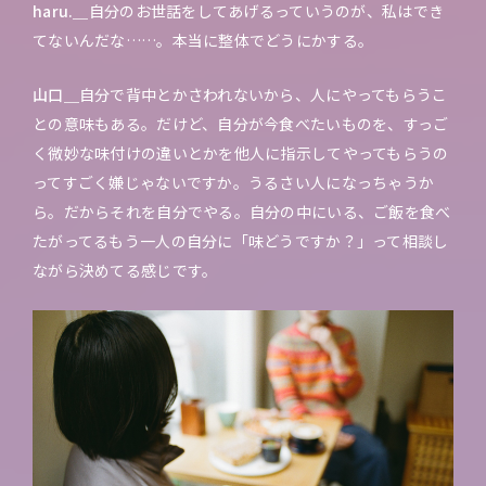
haru.＿
自分のお世話をしてあげるっていうのが、私はでき
てないんだな……。本当に整体でどうにかする。
山口＿
自分で背中とかさわれないから、人にやってもらうこ
との意味もある。だけど、自分が今食べたいものを、すっご
く微妙な味付けの違いとかを他人に指示してやってもらうの
ってすごく嫌じゃないですか。うるさい人になっちゃうか
ら。だからそれを自分でやる。自分の中にいる、ご飯を食べ
たがってるもう一人の自分に「味どうですか？」って相談し
ながら決めてる感じです。