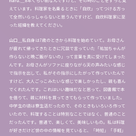
haru.＿
8年くらい前なんですけど、その時のことをずっと覚
えています。料理家を名乗るときに「自炊」ってつける方っ
て全然いらっしゃらないと思うんですけど、自炊料理家に至
った経緯を教えてください。
山口＿
私自身は7歳のときから料理を始めていて。お母さん
が疲れて帰ってきたときに冗談で言っていた「祐加ちゃんが
作らないと晩ご飯がないの」って言葉を真に受けてしまった
んです。お母さんがソファに座りながら天の声みたいな感じ
で指示を出して、私がその指示にしたがって作っていたんで
すけど、大人ごっこみたいな感じで楽しかったし、親も喜ん
でくれたんです。これはいい趣味だなと思って、図書館で本
を借りて、親に材料を買ってきてもらって作っていました。
中学生の頃は寮生活だったので、そのときもいろいろ作って
いたので、料理することは特別なことではなく、普通のこと
だったんです。普通で、楽しくて、美味しいもの。私は料理
が好きだけど世の中の情報を見ていると、「時短」「手軽」