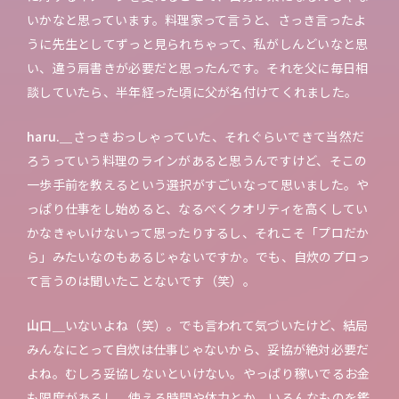
いかなと思っています。料理家って言うと、さっき言ったよ
うに先生としてずっと見られちゃって、私がしんどいなと思
い、違う肩書きが必要だと思ったんです。それを父に毎日相
談していたら、半年経った頃に父が名付けてくれました。
haru.＿
さっきおっしゃっていた、それぐらいできて当然だ
ろうっていう料理のラインがあると思うんですけど、そこの
一歩手前を教えるという選択がすごいなって思いました。や
っぱり仕事をし始めると、なるべくクオリティを高くしてい
かなきゃいけないって思ったりするし、それこそ「プロだか
ら」みたいなのもあるじゃないですか。でも、自炊のプロっ
て言うのは聞いたことないです（笑）。
山口＿
いないよね（笑）。でも言われて気づいたけど、結局
みんなにとって自炊は仕事じゃないから、妥協が絶対必要だ
よね。むしろ妥協しないといけない。やっぱり稼いでるお金
も限度があるし、使える時間や体力とか、いろんなものを鑑