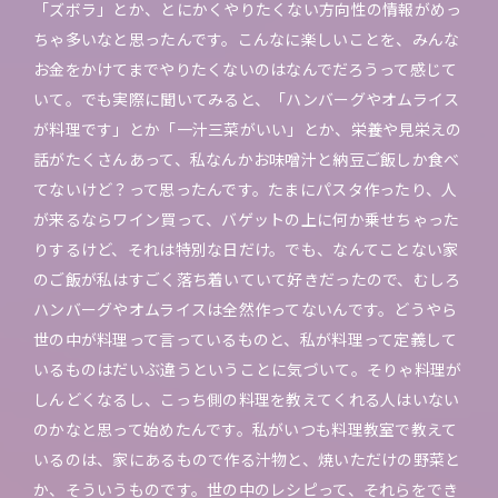
「ズボラ」とか、とにかくやりたくない方向性の情報がめっ
ちゃ多いなと思ったんです。こんなに楽しいことを、みんな
お金をかけてまでやりたくないのはなんでだろうって感じて
いて。でも実際に聞いてみると、「ハンバーグやオムライス
が料理です」とか「一汁三菜がいい」とか、栄養や見栄えの
話がたくさんあって、私なんかお味噌汁と納豆ご飯しか食べ
てないけど？って思ったんです。たまにパスタ作ったり、人
が来るならワイン買って、バゲットの上に何か乗せちゃった
りするけど、それは特別な日だけ。でも、なんてことない家
のご飯が私はすごく落ち着いていて好きだったので、むしろ
ハンバーグやオムライスは全然作ってないんです。どうやら
世の中が料理って言っているものと、私が料理って定義して
いるものはだいぶ違うということに気づいて。そりゃ料理が
しんどくなるし、こっち側の料理を教えてくれる人はいない
のかなと思って始めたんです。私がいつも料理教室で教えて
いるのは、家にあるもので作る汁物と、焼いただけの野菜と
か、そういうものです。世の中のレシピって、それらをでき