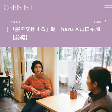
2024.5.13
SHARE
「服を交換する」朝 haru.×山口祐加
【前編】