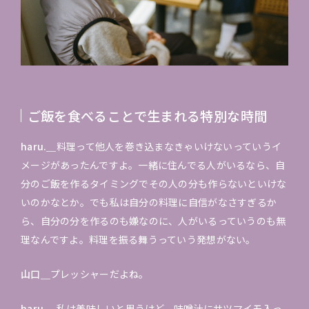
ご飯を食べることで生まれる特別な時間
haru.＿
料理って他人を巻き込まなきゃいけないっていうイ
メージがあったんですよ。一緒に住んでる人がいるなら、自
分のご飯を作るタイミングでその人の分も作らないといけな
いのかなとか。でも私は自分の料理に自信がなさすぎるか
ら、自分の分を作るのも嫌なのに、人がいるっていうのも無
理なんですよ。料理を振る舞うっていう発想がない。
山口＿
プレッシャーだよね。
haru.＿
私は美味しいと思うけど、味噌汁にサツマイモ入っ