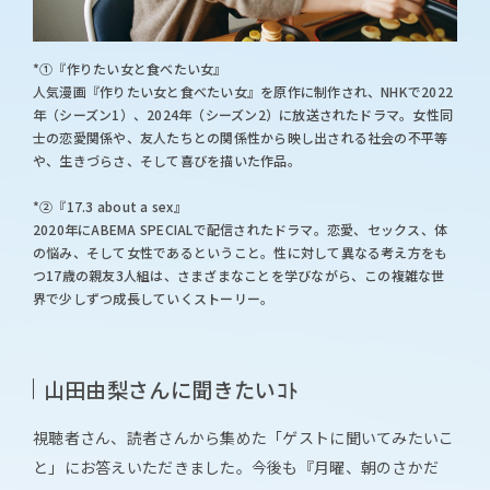
*①『作りたい女と食べたい女』
人気漫画『作りたい女と食べたい女』を原作に制作され、NHKで2022
年（シーズン1）、2024年（シーズン2）に放送されたドラマ。女性同
士の恋愛関係や、友人たちとの関係性から映し出される社会の不平等
や、生きづらさ、そして喜びを描いた作品。
*②『17.3 about a sex』
2020年にABEMA SPECIALで配信されたドラマ。恋愛、セックス、体
の悩み、そして女性であるということ。性に対して異なる考え方をも
つ17歳の親友3人組は、さまざまなことを学びながら、この複雑な世
界で少しずつ成長していくストーリー。
山田由梨さんに聞きたいｺﾄ
視聴者さん、読者さんから集めた「ゲストに聞いてみたいこ
と」にお答えいただきました。今後も『月曜、朝のさかだ