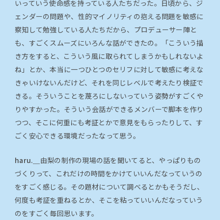
いっていう使命感を持っている人たちだった。日頃から、ジ
ェンダーの問題や、性的マイノリティの抱える問題を敏感に
察知して勉強している人たちだから、プロデューサー陣と
も、すごくスムーズにいろんな話ができたの。「こういう描
き方をすると、こういう風に取られてしまうかもしれないよ
ね」とか、本当に一つひとつのセリフに対して敏感に考えな
きゃいけないんだけど、それを同じレベルで考えたり検証で
きる。そういうことを蔑ろにしないっていう姿勢がすごくや
りやすかった。そういう会話ができるメンバーで脚本を作り
つつ、そこに何重にも考証とかで意見をもらったりして、す
ごく安心できる環境だったなって思う。
haru.＿
由梨の制作の現場の話を聞いてると、やっぱりもの
づくりって、これだけの時間をかけていいんだなっていうの
をすごく感じる。その題材について調べるとかもそうだし、
何度も考証を重ねるとか、そこを粘っていいんだなっていう
のをすごく毎回思います。