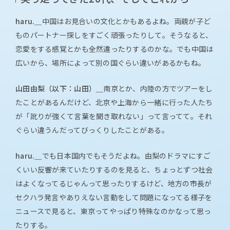
haru.＿
中国はお見合いの文化とかもあるよね。両親が子ど
ものパートナー探しをすごく頑張ったりして。そうなると、
恋愛をする感覚とかも全然違ったりするのかな。でも中国は
広いから、場所によって別の国ぐらい違いがあるかもね。
山田由梨（以下：山田）＿
南京とか、内陸の方でツアーをし
たことがあるんだけど、北京や上海から一緒に行った人たち
が「訛りが強くて言葉を聞き取れない」って言ってて。それ
ぐらい違うんだってびっくりしたことがある。
haru.＿
でも日本国内でもそうだよね。由梨のドラマにすご
くいい反響が来ていたりするのを見ると、ちょっとずつ社会
はよくなってるじゃんって思ったりするけど、地方の市長が
セクハラ発言やありえない言動をして問題になってる様子を
ニュースで見ると、東京ってやっぱり特殊なのかなって思っ
たりする。