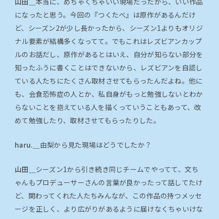
山田＿
本当に、めちゃくちゃいい現場だったから、いい作品
になったと思う。今回の『つくたべ』は原作があるんだけ
ど、シーズン2が少し長かったから、シーズン1よりもオリジ
ナル要素が結構多くなってて。でもこれはレズビアンカップ
ルのお話だし、原作があるとはいえ、自分が知らない部分を
知ったふうに書くことはできないから、レズビアンを自認し
ている人たちにたくさん取材させてもらったんだよね。他に
も、会食恐怖症の人とか、私自身がもっと勉強しないとわか
らないことを抱えている人を描くっていうこともあって、改
めて勉強したり、取材させてもらったりした。
haru.＿
由梨から見た現場はどうでしたか？
山田＿
シーズン1から引き続き同じチームでやってて、文ち
ゃんもプロデューサーさんの言葉が良かったって話してたけ
ど、関わってくれた人たちみんなが、この作品の持つメッセ
ージを正しく、より広がりがあるように届けなくちゃいけな