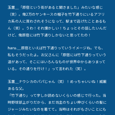
玉置＿
「原宿という街があると聞きました」みたいな感じ
（笑）。俺2万のヤンキースの帽子を竹下通りにいるアフリ
カ系の人に買わされそうになって、駅まで逃げたことあるも
ん（笑）。うわ！それ懐かしい！ちょっとその話したいんだ
けど、俺原宿には竹下通りしかないと思ってたの！
haru.＿
原宿といえば竹下通りっていうイメージね。でも、
私もそうだったよ。お父さんに「原宿には竹下通りっていう
道があって、そこにはいろんなものが世界中からあつまって
いる。その通りを行け！」って言われた（笑）。
玉置＿
ナウシカのパパじゃん（笑）！めっちゃいいね！威厳
あるな父。
「竹下通り」って字しか読めないくらいの感じで行った。当
時野球部上がりだから、まだ坊主のちょい伸びくらいの髪に
ジャージみたいなのを着てて。当時はそれがもさいことにも