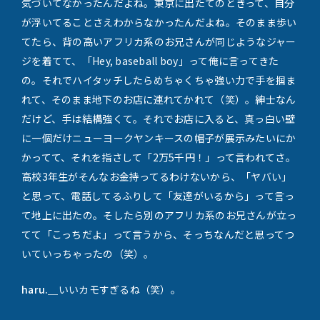
気づいてなかったんだよね。東京に出たてのときって、自分
が浮いてることさえわからなかったんだよね。そのまま歩い
てたら、背の高いアフリカ系のお兄さんが同じようなジャー
ジを着てて、「Hey, baseball boy」って俺に言ってきた
の。それでハイタッチしたらめちゃくちゃ強い力で手を掴ま
れて、そのまま地下のお店に連れてかれて（笑）。紳士なん
だけど、手は結構強くて。それでお店に入ると、真っ白い壁
に一個だけニューヨークヤンキースの帽子が展示みたいにか
かってて、それを指さして「2万5千円！」って言われてさ。
高校3年生がそんなお金持ってるわけないから、「ヤバい」
と思って、電話してるふりして「友達がいるから」って言っ
て地上に出たの。そしたら別のアフリカ系のお兄さんが立っ
てて「こっちだよ」って言うから、そっちなんだと思ってつ
いていっちゃったの（笑）。
haru.＿
いいカモすぎるね（笑）。