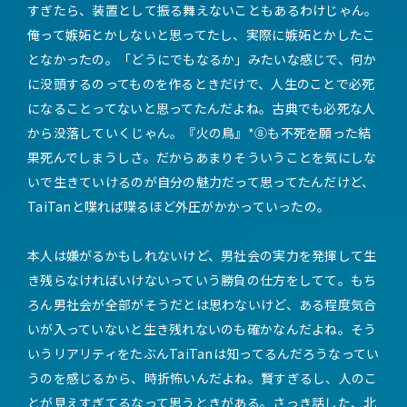
すぎたら、装置として振る舞えないこともあるわけじゃん。
俺って嫉妬とかしないと思ってたし、実際に嫉妬とかしたこ
となかったの。「どうにでもなるか」みたいな感じで、何か
に没頭するのってものを作るときだけで、人生のことで必死
になることってないと思ってたんだよね。古典でも必死な人
から没落していくじゃん。『火の鳥』*⑧も不死を願った結
果死んでしまうしさ。だからあまりそういうことを気にしな
いで生きていけるのが自分の魅力だって思ってたんだけど、
TaiTanと喋れば喋るほど外圧がかかっていったの。
本人は嫌がるかもしれないけど、男社会の実力を発揮して生
き残らなければいけないっていう勝負の仕方をしてて。もち
ろん男社会が全部がそうだとは思わないけど、ある程度気合
いが入っていないと生き残れないのも確かなんだよね。そう
いうリアリティをたぶんTaiTanは知ってるんだろうなってい
うのを感じるから、時折怖いんだよね。賢すぎるし、人のこ
とが見えすぎてるなって思うときがある。さっき話した、北