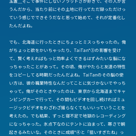
玉置＿
そこで事件にしないフラットさが好きで、その人が言
うんだから、当たり前にその土地に行ってただ録っただけっ
ていう感じでできそうだなと思って始めて、それが定番化し
たんだよね。
でも、北海道に行ったときにちょっとミスっちゃったの。俺
がちょっと欲をかいちゃったり、TaiTan*③の影響を受け
て、賢く考えればもっと効率よくできるはずみたいな脳にな
っちゃったことがあって。その頃、俺がやたらと友達の特性
をコピーしてる時期だったんだよね。TaiTanのその脳の使
い方は、彼の職業特性なんだってことに気づかないでやっち
ゃって。俺がそのときやったのは、東京から北海道までキャ
ンピングカーで行って、その間もビデオを回し続ければミュ
ージックビデオをわざわざ撮らなくてもいいっていうことを
考えたの。でも結果、ずっと寝不足で地獄のレコーディング
になっちゃった。氷点下なのにテントに泊まって、寒さで朝
起きるみたいな。そのときに成順*④と「狙いすぎたね」っ