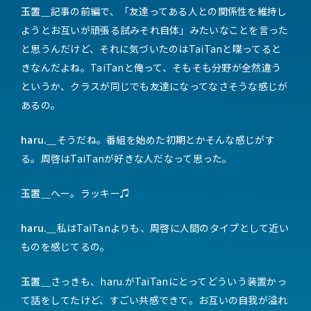
玉置＿
記事の前編で、「友達ってある人との関係性を維持し
ようとお互いが頑張る試みそれ自体」みたいなことを言った
と思うんだけど、それに気づいたのはTaiTanと喋ってると
きなんだよね。TaiTanと俺って、そもそも分野が全然違う
というか、クラスが同じでも友達になってなさそうな感じが
あるの。
haru.＿
そうだね。番組を始めた初期とかそんな感じがす
る。周啓はTaiTanが好きな人だなって思った。
玉置＿
へー。ラッキー♫
haru.＿
私はTaiTanよりも、周啓に人間のタイプとして近い
ものを感じてるの。
玉置＿
さっきも、haru.がTaiTanにとってどういう装置かっ
て話をしてたけど、すごい共感できて。お互いの自我が溢れ