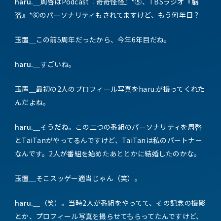
haru.＿
周啓はPodcast『奇奇怪怪』*⑤、TBSラジオ『脳
盗』*⑥のパーソナリティもされてますけど、もう何年目？
玉置＿
この前5周年だったから、今年6年目だね。
haru.＿
すごいね。
玉置＿
最初の2人のプロフィール写真をharu.が撮ってくれた
んだよね。
haru.＿
そうだね。この二つの番組のパーソナリティを周啓
とTaiTanがやってるんですけど、TaiTanは私のパートナー
なんです。2人が番組を始めたあととかに結婚したのかな。
玉置＿
そこスッゲー適当じゃん（笑）。
haru.＿
（笑）。当時2人が番組をやってて、その記念の撮影
とか、プロフィール写真を撮らせてもらってたんですけど、