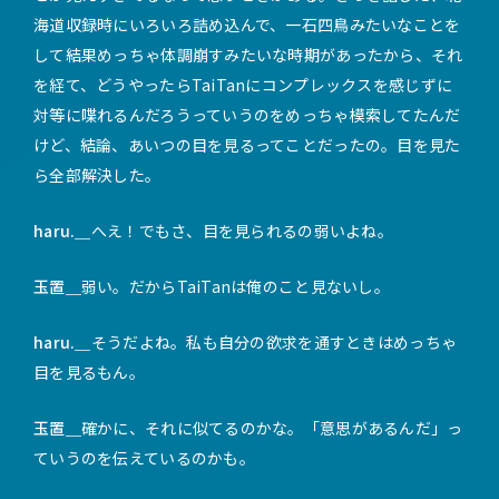
海道収録時にいろいろ詰め込んで、一石四鳥みたいなことを
して結果めっちゃ体調崩すみたいな時期があったから、それ
を経て、どうやったらTaiTanにコンプレックスを感じずに
対等に喋れるんだろうっていうのをめっちゃ模索してたんだ
けど、結論、あいつの目を見るってことだったの。目を見た
ら全部解決した。
haru.＿
へえ！でもさ、目を見られるの弱いよね。
玉置＿
弱い。だからTaiTanは俺のこと見ないし。
haru.＿
そうだよね。私も自分の欲求を通すときはめっちゃ
目を見るもん。
玉置＿
確かに、それに似てるのかな。「意思があるんだ」っ
ていうのを伝えているのかも。