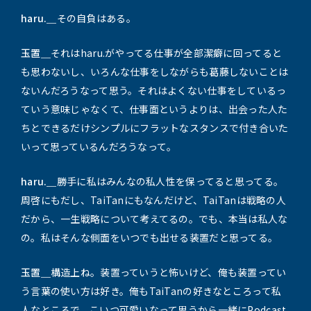
haru.＿
その自負はある。
玉置＿
それはharu.がやってる仕事が全部潔癖に回ってると
も思わないし、いろんな仕事をしながらも葛藤しないことは
ないんだろうなって思う。それはよくない仕事をしているっ
ていう意味じゃなくて、仕事面というよりは、出会った人た
ちとできるだけシンプルにフラットなスタンスで付き合いた
いって思っているんだろうなって。
haru.＿
勝手に私はみんなの私人性を保ってると思ってる。
周啓にもだし、TaiTanにもなんだけど、TaiTanは戦略の人
だから、一生戦略について考えてるの。でも、本当は私人な
の。私はそんな側面をいつでも出せる装置だと思ってる。
玉置＿
構造上ね。装置っていうと怖いけど、俺も装置ってい
う言葉の使い方は好き。俺もTaiTanの好きなところって私
人なところで、こいつ可愛いなって思うから一緒にPodcast