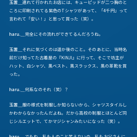
玉置＿
連れて行かれたお店には、キューピッドが二つ胸のと
ころに印刷されてる紫色のTシャツがあって、「4千円」って
言われて「安い！」と思って買った（笑）。
haru.＿
完全にその流れができてるんだろうね。
玉置＿
それに気づくのは遥か後のこと。そのあとに、当時名
前だけ知ってた古着屋の『KINJI』に行って、そこで坊主が
ハット、白シャツ、黒ベスト、黒スラックス、黒の革靴を買
った。
haru.＿
何系なのそれ（笑）？
玉置＿
服の様式を制服しか知らないから、シャツスタイルし
かわからなかったんだよね。だから高校の制服とほとんど同
じシルエットで、てかマジシャンみたいになった（笑）。
haru.＿
でもね、私も人のこと笑えないの。私もお父さんに